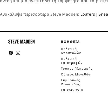
άνεση και μια ανεπιτήδευτη κομψότητα που ταιριάζει
Ανακάλυψε περισσότερα Steve Madden:
Loafers
|
Snea
ΒΟΗΘΕΙΑ
Πολιτική
Αποστολών
Facebook
Instagram
Πολιτική
Επιστροφών
Τρόποι Πληρωμής
Οδηγός Μεγεθών
Συμβουλές
Φροντίδας
Επικοινωνία