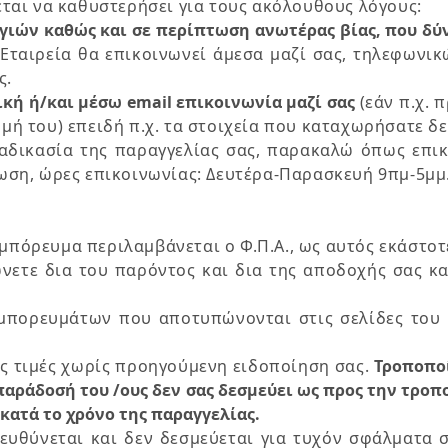
χεται να καθυστερήσει για τους ακόλουθους λόγους:
ιών καθώς και σε περίπτωση ανωτέρας βίας, που δύν
Εταιρεία θα επικοινωνεί άμεσα μαζί σας, τηλεφωνικώ
ς.
κή ή/και μέσω email επικοινωνία μαζί σας
(εάν π.χ. 
ωμή του) επειδή π.χ. τα στοιχεία που καταχωρήσατε 
αδικασία της παραγγελίας σας, παρακαλώ όπως επικ
έωση, ώρες επικοινωνίας: Δευτέρα-Παρασκευή 9πμ-5μμ.
μπόρευμα περιλαμβάνεται ο Φ.Π.Α., ως αυτός εκάστοτ
νετε δια του παρόντος και δια της αποδοχής σας κα
Εμπορευμάτων που αποτυπώνονται στις σελίδες του
ις τιμές χωρίς προηγούμενη ειδοποίηση σας.
Τροποποί
παράδοσή του /ους δεν σας δεσμεύει ως προς την τροπ
κατά το χρόνο της παραγγελίας.
ν ευθύνεται και δεν δεσμεύεται για τυχόν σφάλματα