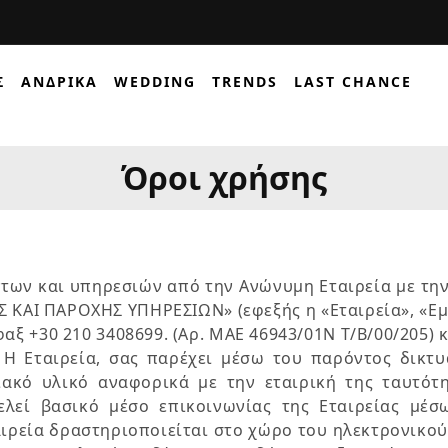
ΔΩΡΕΑΝ ΑΠΟΣΤΟΛΗ ΜΕ BOX NOW
Σ
ΑΝΔΡΙΚΆ
WEDDING
TRENDS
LAST CHANCE
Όροι χρήσης
ντων και υπηρεσιών από την Ανώνυμη Εταιρεία με
Ι ΠΑΡΟΧΗΣ ΥΠΗΡΕΣΙΩΝ» (εφεξής η «Εταιρεία», «Εμείς
αξ +30 210 3408699. (Αρ. ΜΑΕ 46943/01Ν T/B/00/205) κ
0. Η Εταιρεία, σας παρέχει μέσω του παρόντος δικ
ακό υλικό αναφορικά με την εταιρική της ταυτότητ
ελεί βασικό μέσο επικοινωνίας της Εταιρείας μέ
αιρεία δραστηριοποιείται στο χώρο του ηλεκτρονικού