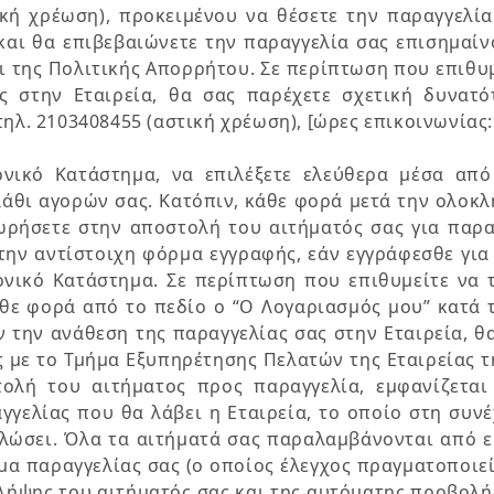
κή χρέωση), προκειμένου να θέσετε την παραγγελία
αι θα επιβεβαιώνετε την παραγγελία σας επισημαίν
 της Πολιτικής Απορρήτου. Σε περίπτωση που επιθυμ
ς στην Εταιρεία, θα σας παρέχετε σχετική δυνατό
ηλ. 2103408455 (αστική χρέωση), [ώρες επικοινωνίας
νικό Κατάστημα, να επιλέξετε ελεύθερα μέσα από
αλάθι αγορών σας. Κατόπιν, κάθε φορά μετά την ολο
ρήσετε στην αποστολή του αιτήματός σας για παρα
την αντίστοιχη φόρμα εγγραφής, εάν εγγράφεσθε για
ονικό Κατάστημα. Σε περίπτωση που επιθυμείτε να 
άθε φορά από το πεδίο ο “Ο Λογαριασμός μου” κατά 
ν την ανάθεση της παραγγελίας σας στην Εταιρεία, 
 με το Τμήμα Εξυπηρέτησης Πελατών της Εταιρείας τη
τολή του αιτήματος προς παραγγελία, εμφανίζετα
γγελίας που θα λάβει η Εταιρεία, το οποίο στη συν
λώσει. Όλα τα αιτήματά σας παραλαμβάνονται από ε
α παραγγελίας σας (ο οποίος έλεγχος πραγματοποιεί
ς λήψης του αιτήματός σας και της αυτόματης προβολ