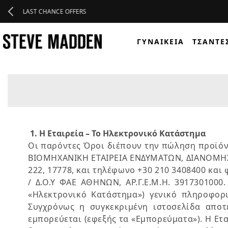
Skip to header
Skip to menu
Skip to content
Skip to footer
ΓΥΝΑΙΚΕΊΑ
ΤΣΆΝΤΕ
1. Η Εταιρεία – Το Ηλεκτρονικό Κατάστημα
Οι παρόντες Όροι διέπουν την πώληση προϊό
ΒΙΟΜΗΧΑΝΙΚΗ ΕΤΑΙΡΕΙΑ ΕΝΔΥΜΑΤΩΝ, ΔΙΑΝΟΜΗΣ ΚΑ
222, 17778, και τηλέφωνο +30 210 3408400 και φ
/ Δ.Ο.Υ ΦΑΕ ΑΘΗΝΩΝ, ΑΡ.Γ.Ε.Μ.Η. 391730100
«Ηλεκτρονικό Κατάστημα») γενικό πληροφορι
Συγχρόνως η συγκεκριμένη ιστοσελίδα αποτ
εμπορεύεται (εφεξής τα «Εμπορεύματα»). Η Ετ