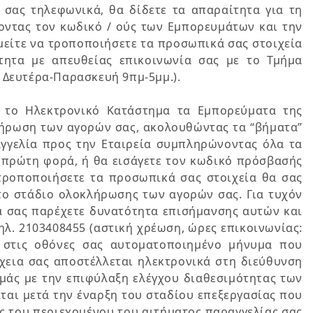
 σας τηλεφωνικά, θα δίδετε τα απαραίτητα για τη
οντας τον κωδικό / ούς των Εμπορευμάτων και την
είτε να τροποποιήσετε τα προσωπικά σας στοιχεία
τητα με απευθείας επικοινωνία σας με το Τμήμα
: Δευτέρα-Παρασκευή 9πμ-5μμ.).
 το Ηλεκτρονικό Κατάστημα τα Εμπορεύματα της
κλήρωση των αγορών σας, ακολουθώντας τα “βήματα”
γγελία προς την Εταιρεία συμπληρώνοντας όλα τα
 πρώτη φορά, ή θα εισάγετε τον κωδικό πρόσβασής
τροποποιήσετε τα προσωπικά σας στοιχεία θα σας
το στάδιο ολοκλήρωσης των αγορών σας. Για τυχόν
θα σας παρέχετε δυνατότητα επισήμανσης αυτών και
λ. 2103408455 (αστική χρέωση, ώρες επικοινωνίας:
ι στις οθόνες σας αυτοματοποιημένο μήνυμα που
έχεια σας αποστέλλεται ηλεκτρονικά στη διεύθυνση
μάς με την επιφύλαξη ελέγχου διαθεσιμότητας των
ται μετά την έναρξη του σταδίου επεξεργασίας που
ής του περιεχομένου του αιτήματος παραγγελίας σας