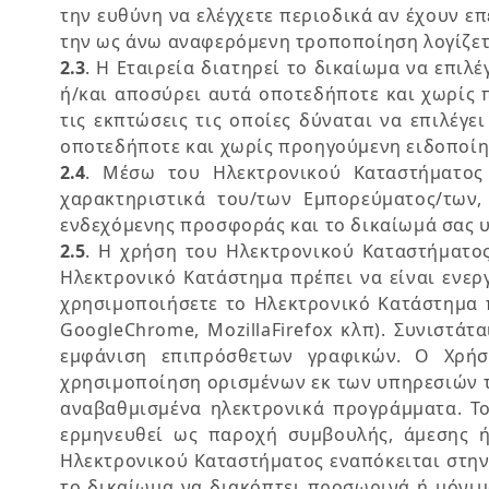
την ευθύνη να ελέγχετε περιοδικά αν έχουν 
την ως άνω αναφερόμενη τροποποίηση λογίζε
2.3
. Η Εταιρεία διατηρεί το δικαίωμα να επι
ή/και αποσύρει αυτά οποτεδήποτε και χωρίς π
τις εκπτώσεις τις οποίες δύναται να επιλέγε
οποτεδήποτε και χωρίς προηγούμενη ειδοποίη
2.4
. Μέσω του Ηλεκτρονικού Καταστήματος
χαρακτηριστικά του/των Εμπορεύματος/των,
ενδεχόμενης προσφοράς και το δικαίωμά σας
2.5
. Η χρήση του Ηλεκτρονικού Καταστήματος
Ηλεκτρονικό Κατάστημα πρέπει να είναι ενεργ
χρησιμοποιήσετε το Ηλεκτρονικό Κατάστημα π
GoogleChrome, MozillaFirefox κλπ). Συνιστά
εμφάνιση επιπρόσθετων γραφικών. Ο Χρήστ
χρησιμοποίηση ορισμένων εκ των υπηρεσιών το
αναβαθμισμένα ηλεκτρονικά προγράμματα. Το
ερμηνευθεί ως παροχή συμβουλής, άμεσης ή
Ηλεκτρονικού Καταστήματος εναπόκειται στην 
το δικαίωμα να διακόπτει προσωρινά ή μόνιμ