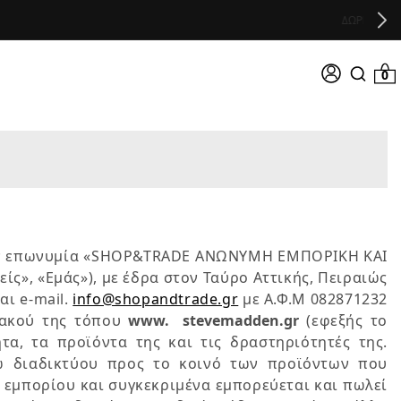
Σύνδεση
0 προϊό
0
Search
input
 την επωνυμία «SHOP&TRADE AΝΩΝΥΜΗ ΕΜΠΟΡΙΚΗ ΚΑΙ
», «Εμάς»), με έδρα στον Ταύρο Αττικής, Πειραιώς
αι e-mail.
info@shopandtrade.gr
με Α.Φ.Μ 082871232
τυακού της τόπου
www.
stevemadden
.gr
(εφεξής το
α, τα προϊόντα της και τις δραστηριότητές της.
σω διαδικτύου προς το κοινό των προϊόντων που
 εμπορίου και συγκεκριμένα εμπορεύεται και πωλεί