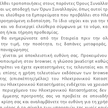
επέλθει τροποποιήσεις στους παρόντες Όρους Συναλλ
ται ως αποδοχή των Όρων Συναλλαγών, όπως αυτοί τ
λέγει ελεύθερα τα Εμπορεύματα που προβάλλει στο Ηλ
ροηγούμενη ειδοποίηση. Το ίδιο ισχύει και για την 
ι και να διενεργεί ελεύθερα σύμφωνα με το νόμο, κ
ση ή/και τήρηση προθεσμίας.
 θα ενημερώνεστε από την Εταιρεία πριν την ολ
 την τιμή, την ποσότητα, τις δαπάνες μεταφοράς
 υπαναχώρησης
 γίνεται με αποκλειστική ευθύνη σας. Προκειμένο
οποιημένη στον browser, η γλώσσα JavaScript καθώς 
ρέπει να έχετε εγκατεστημένες τις τελευταίες και 
ται επίσης η χρήση τελευταίων εκδόσεων των browse
ης (επισκέπτης/μέλος) του Ηλεκτρονικού Καταστ
υ Ηλεκτρονικού Καταστήματος ενδέχεται να χρειαστε
 περιεχόμενο του Ηλεκτρονικού Καταστήματος δεν 
 έμμεσης προτροπής σας να προβείτε σε οποιαδή
κρίση σας και αναλαμβάνετε την ευθύνη για τη χρήσ
α μέρος ή το σύνολο των υπηρεσιών της χωρίς καμί