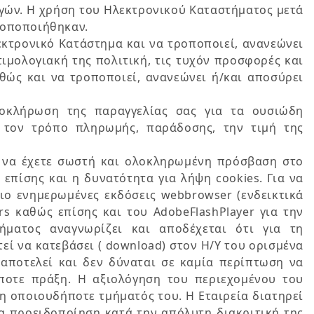
αγών. Η χρήση του Ηλεκτρονικού Καταστήματος μετά
ροποποιήθηκαν.
εκτρονικό Κατάστημα και να τροποποιεί, ανανεώνει
τιμολογιακή της πολιτική, τις τυχόν προσφορές και
αθώς και να τροποποιεί, ανανεώνει ή/και αποσύρει
οκλήρωση της παραγγελίας σας για τα ουσιώδη
, τον τρόπο πληρωμής, παράδοσης, την τιμή της
υ να έχετε σωστή και ολοκληρωμένη πρόσβαση στο
επίσης και η δυνατότητα για λήψη cookies. Για να
πιο ενημερωμένες εκδόσεις webbrowser (ενδεικτικά
rs καθώς επίσης και του AdobeFlashPlayer για την
ήματος αναγνωρίζει και αποδέχεται ότι για τη
ί να κατεβάσει ( download) στον Η/Υ του ορισμένα
αποτελεί και δεν δύναται σε καμία περίπτωση να
ποτε πράξη. Η αξιολόγηση του περιεχομένου του
η οποιουδήποτε τμήματός του. Η Εταιρεία διατηρεί
α προειδοποίηση κατά την απόλυτη διακριτική της