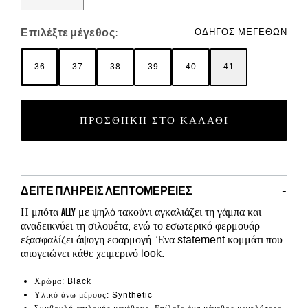
Επιλέξτε μέγεθος:
ΟΔΗΓΌΣ ΜΕΓΕΘΏΝ
36
37
38
39
40
41
ΠΡΟΣΘΉΚΗ ΣΤΟ ΚΑΛΆΘΙ
ΔΕΊΤΕ ΠΛΉΡΕΙΣ ΛΕΠΤΟΜΈΡΕΙΕΣ
ALLY
Η μπότα
με ψηλό τακούνι αγκαλιάζει τη γάμπα και
αναδεικνύει τη σιλουέτα, ενώ το εσωτερικό φερμουάρ
εξασφαλίζει άψογη εφαρμογή. Ένα statement κομμάτι που
απογειώνει κάθε χειμερινό look.
Χρώμα: Black
Υλικό άνω μέρους: Synthetic