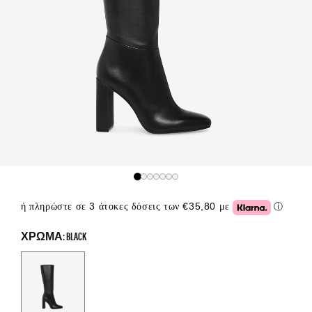
ή πληρώστε σε 3 άτοκες δόσεις των €35,80 με
ⓘ
Click or
ΧΡΏΜΑ: BLACK
Color Options