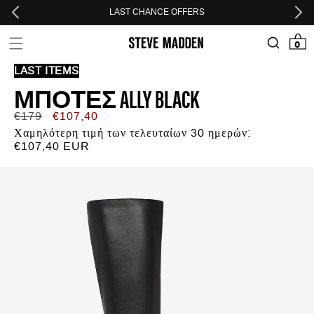
Skip to header
Skip to menu
Skip to content
Skip to footer
LAST CHANCE OFFERS
0 προϊόν
0
LAST ITEMS
ΜΠΌΤΕΣ ALLY BLACK
Κανονική
Τιμή
€179
€107,40
τιμή
προσφοράς
Χαμηλότερη τιμή των τελευταίων 30 ημερών:
€107,40 EUR