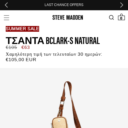
Skip to header
Skip to menu
Skip to content
Skip to footer
LAST CHANCE OFFERS
0 προϊόν
0
SUMMER SALE
ΤΣΆΝΤΑ BCLARK-S NATURAL
Κανονική
Τιμή
€105
€63
τιμή
προσφοράς
Χαμηλότερη τιμή των τελευταίων 30 ημερών:
€105,00 EUR