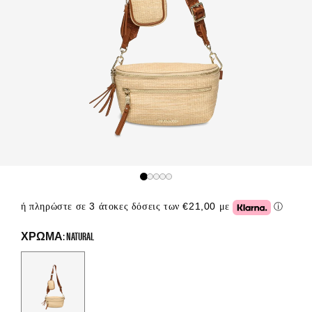
ή πληρώστε σε 3 άτοκες δόσεις των €21,00 με
ⓘ
Click or
ΧΡΏΜΑ: NATURAL
Color Options