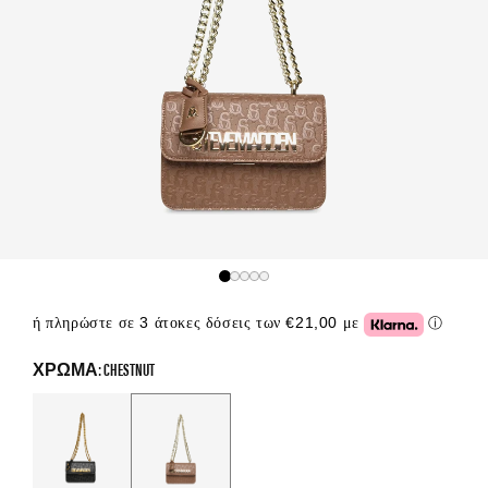
ή πληρώστε σε 3 άτοκες δόσεις των €21,00 με
ⓘ
Click or
ΧΡΏΜΑ: CHESTNUT
Color Options