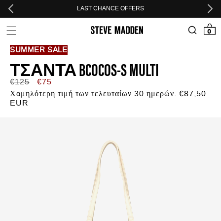
Skip to header
Skip to menu
Skip to content
Skip to footer
LAST CHANCE OFFERS
0 προϊόν
0
SUMMER SALE
ΤΣΆΝΤΑ BCOCOS-S MULTI
Κανονική
Τιμή
€125
€75
τιμή
προσφοράς
Χαμηλότερη τιμή των τελευταίων 30 ημερών:
€87,50
EUR