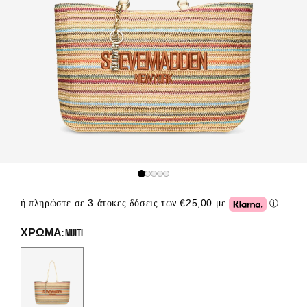
ή πληρώστε σε 3 άτοκες δόσεις των €25,00 με
ⓘ
Click or
ΧΡΏΜΑ: MULTI
Color Options