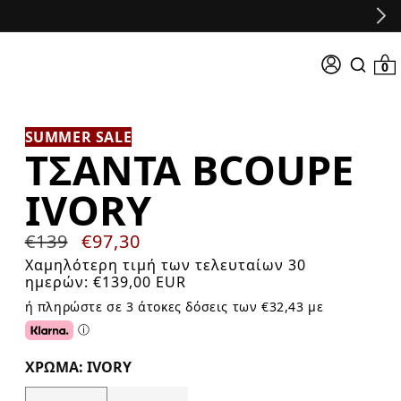
Σύνδεση
0 προϊό
0
Search
input
SUMMER SALE
ΤΣΆΝΤΑ BCOUPE
IVORY
Κανονική
€139
Τιμή
€97,30
τιμή
προσφοράς
Χαμηλότερη τιμή των τελευταίων 30
ημερών:
€139,00 EUR
ή πληρώστε σε 3 άτοκες δόσεις των €32,43 με
ⓘ
Click or tap for additional information about Klarna.
ΧΡΏΜΑ: IVORY
Color Options