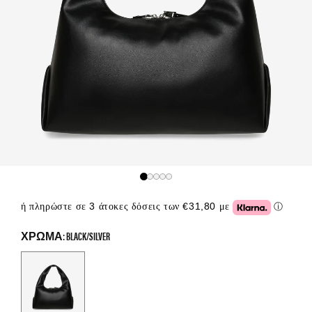
ή πληρώστε σε 3 άτοκες δόσεις των €31,80 με
ⓘ
Click or
ΧΡΏΜΑ: BLACK/SILVER
Color Options