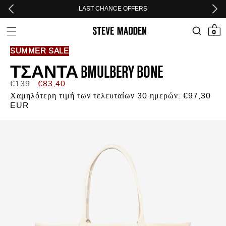
Skip to header
Skip to menu
Skip to content
Skip to footer
LAST CHANCE OFFERS
0 προϊόν
0
SUMMER SALE
ΤΣΆΝΤΑ BMULBERY BONE
Κανονική
Τιμή
€139
€83,40
τιμή
προσφοράς
Χαμηλότερη τιμή των τελευταίων 30 ημερών:
€97,30
EUR