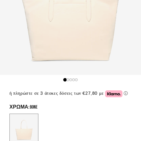
ή πληρώστε σε 3 άτοκες δόσεις των €27,80 με
ⓘ
Click or
ΧΡΏΜΑ: BONE
Color Options