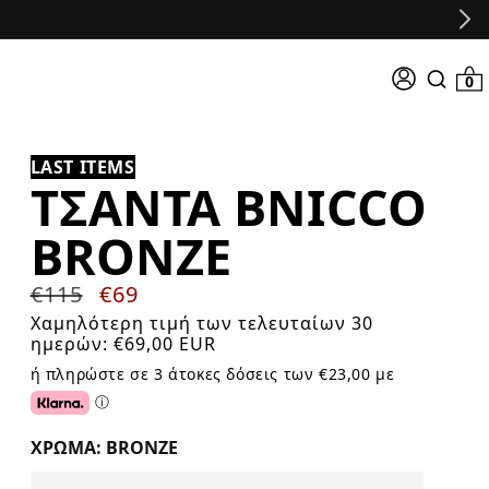
Σύνδεση
0 προϊό
0
Search
input
LAST ITEMS
ΤΣΆΝΤΑ BNICCO
BRONZE
Κανονική
€115
Τιμή
€69
τιμή
προσφοράς
Χαμηλότερη τιμή των τελευταίων 30
ημερών:
€69,00 EUR
ή πληρώστε σε 3 άτοκες δόσεις των €23,00 με
ⓘ
Click or tap for additional information about Klarna.
ΧΡΏΜΑ: BRONZE
Color Options