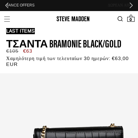
Skip to header
Skip to menu
Skip to content
Skip to footer
ΔΩΡΕΑΝ ΑΠΟΣΤΟΛΗ ΜΕ BOX NOW
0 προϊόν
0
LAST ITEMS
ΤΣΆΝΤΑ BRAMONIE BLACK/GOLD
Κανονική
Τιμή
€105
€63
τιμή
προσφοράς
Χαμηλότερη τιμή των τελευταίων 30 ημερών:
€63,00
EUR