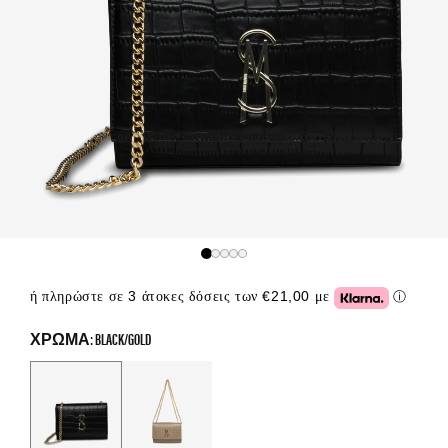
ή πληρώστε σε 3 άτοκες δόσεις των €21,00 με
ⓘ
Click or
ΧΡΏΜΑ: BLACK/GOLD
Color Options