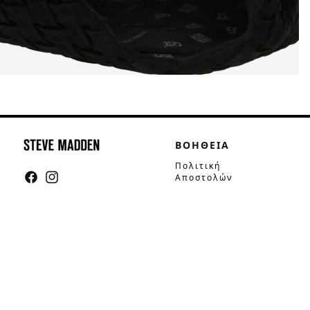
ΒΟΗΘΕΙΑ
Πολιτική
Αποστολών
Facebook
Instagram
Πολιτική
Επιστροφών
Τρόποι Πληρωμής
Οδηγός Μεγεθών
Συμβουλές
Φροντίδας
Επικοινωνία