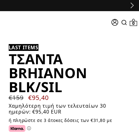
Σύνδεση
0 προϊό
0
Search
input
LAST ITEMS
ΤΣΆΝΤΑ
BRHIANON
BLK/SIL
Κανονική
€159
Τιμή
€95,40
τιμή
προσφοράς
Χαμηλότερη τιμή των τελευταίων 30
ημερών:
€95,40 EUR
ή πληρώστε σε 3 άτοκες δόσεις των €31,80 με
ⓘ
Click or tap for additional information about Klarna.