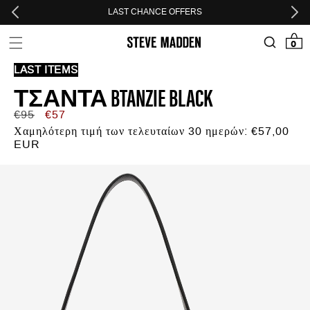
Skip to header
Skip to menu
Skip to content
Skip to footer
LAST CHANCE OFFERS
0 προϊόν
0
LAST ITEMS
ΤΣΑΝΤΑ BTANZIE BLACK
Κανονική
Τιμή
€95
€57
τιμή
προσφοράς
Χαμηλότερη τιμή των τελευταίων 30 ημερών:
€57,00
EUR