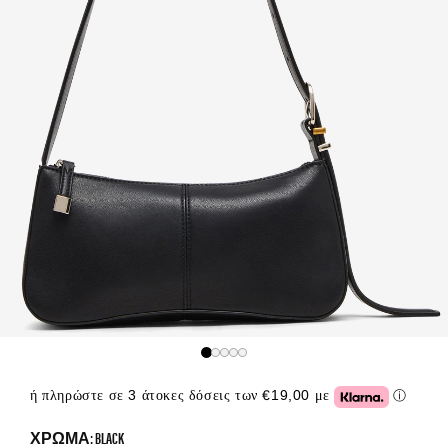
ή πληρώστε σε 3 άτοκες δόσεις των €19,00 με
ⓘ
Click or
ΧΡΏΜΑ: BLACK