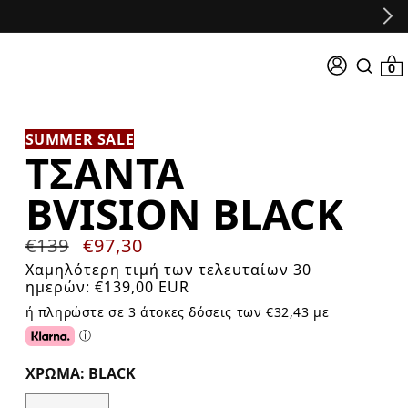
Σύνδεση
0 προϊό
0
Search
input
SUMMER SALE
ΤΣΆΝΤΑ
BVISION BLACK
Κανονική
€139
Τιμή
€97,30
τιμή
προσφοράς
Χαμηλότερη τιμή των τελευταίων 30
ημερών:
€139,00 EUR
ή πληρώστε σε 3 άτοκες δόσεις των €32,43 με
ⓘ
Click or tap for additional information about Klarna.
ΧΡΏΜΑ: BLACK
Color Options