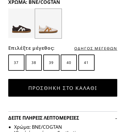
ΧΡΏΜΑ: BNE/COGTAN
Color Options
Επιλέξτε μέγεθος:
ΟΔΗΓΌΣ ΜΕΓΕΘΏΝ
37
38
39
40
41
ΠΡΟΣΘΉΚΗ ΣΤΟ ΚΑΛΆΘΙ
ΔΕΊΤΕ ΠΛΉΡΕΙΣ ΛΕΠΤΟΜΈΡΕΙΕΣ
Χρώμα: BNE/COGTAN