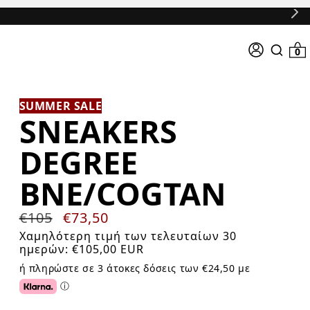
ΔΩΡΕΑΝ ΑΠΟΣΤΟΛ
Σύνδεση
0 προϊό
0
Search
input
SUMMER SALE
SNEAKERS
DEGREE
BNE/COGTAN
Κανονική
€105
Τιμή
€73,50
τιμή
προσφοράς
Χαμηλότερη τιμή των τελευταίων 30
ημερών:
€105,00 EUR
ή πληρώστε σε 3 άτοκες δόσεις των €24,50 με
ⓘ
Click or tap for additional information about Klarna.