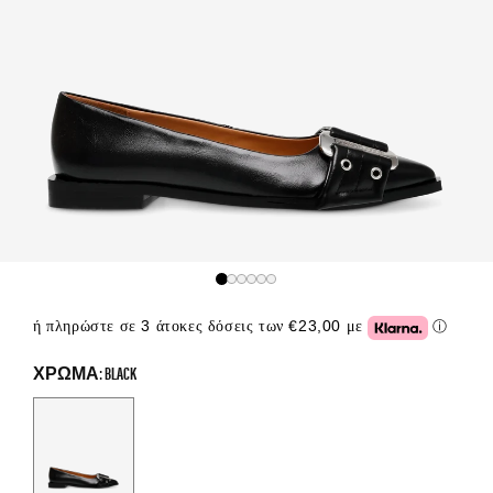
ή πληρώστε σε 3 άτοκες δόσεις των €23,00 με
ⓘ
Click or
ΧΡΏΜΑ: BLACK
Color Options