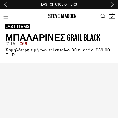
Skip to header
Skip to menu
Skip to content
Skip to footer
LAST CHANCE OFFERS
0 προϊόν
0
LAST ITEMS
ΜΠΑΛΑΡΊΝΕΣ GRAIL BLACK
Κανονική
Τιμή
€115
€69
τιμή
προσφοράς
Χαμηλότερη τιμή των τελευταίων 30 ημερών:
€69,00
EUR