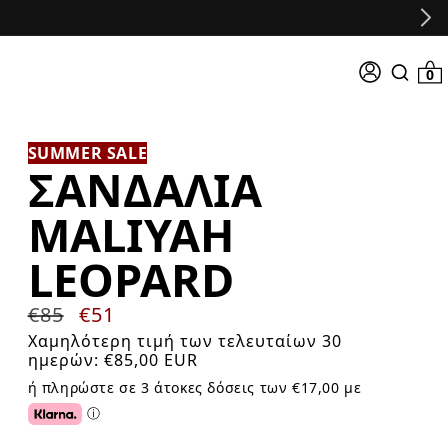
Σύνδεση
0 προϊό
0
Search
input
SUMMER SALE
ΣΑΝΔΆΛΙΑ
MALIYAH
LEOPARD
Κανονική
€85
Τιμή
€51
τιμή
προσφοράς
Χαμηλότερη τιμή των τελευταίων 30
ημερών:
€85,00 EUR
ή πληρώστε σε 3 άτοκες δόσεις των €17,00 με
ⓘ
Click or tap for additional information about Klarna.