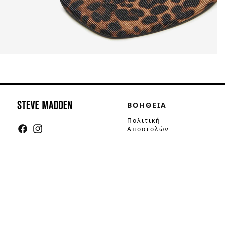
ΒΟΗΘΕΙΑ
Πολιτική
Αποστολών
Facebook
Instagram
Πολιτική
Επιστροφών
Τρόποι Πληρωμής
Οδηγός Μεγεθών
Συμβουλές
Φροντίδας
Επικοινωνία