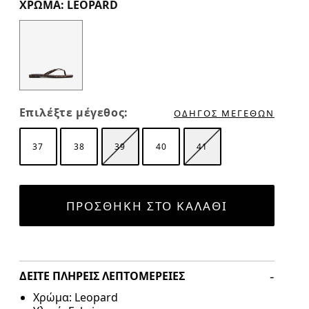
ΧΡΏΜΑ: LEOPARD
Color Options
Επιλέξτε μέγεθος:
ΟΔΗΓΌΣ ΜΕΓΕΘΏΝ
37
38
39
40
41
ΠΡΟΣΘΉΚΗ ΣΤΟ ΚΑΛΆΘΙ
ΔΕΊΤΕ ΠΛΉΡΕΙΣ ΛΕΠΤΟΜΈΡΕΙΕΣ
Χρώμα
: Leopard