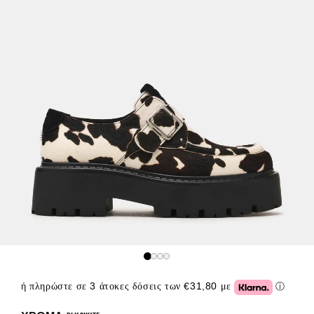
ή πληρώστε σε 3 άτοκες δόσεις των €31,80 με
ⓘ
Click or