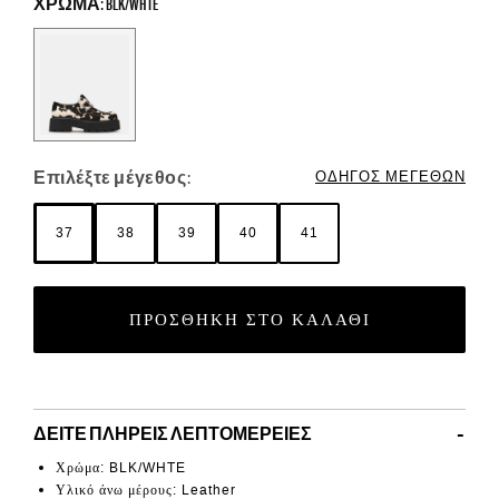
ΧΡΏΜΑ: BLK/WHTE
Color Options
Επιλέξτε μέγεθος:
ΟΔΗΓΌΣ ΜΕΓΕΘΏΝ
37
38
39
40
41
ΠΡΟΣΘΉΚΗ ΣΤΟ ΚΑΛΆΘΙ
ΔΕΊΤΕ ΠΛΉΡΕΙΣ ΛΕΠΤΟΜΈΡΕΙΕΣ
Χρώμα: BLK/WHTE
Υλικό άνω μέρους: Leather