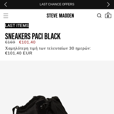
Skip to header
Skip to menu
Skip to content
Skip to footer
LAST CHANCE OFFERS
0 προϊόν
0
LAST ITEMS
SNEAKERS PACI BLACK
Κανονική
Τιμή
€169
€101,40
τιμή
προσφοράς
Χαμηλότερη τιμή των τελευταίων 30 ημερών:
€101,40 EUR