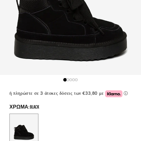
ή πληρώστε σε 3 άτοκες δόσεις των €33,80 με
ⓘ
Click or
ΧΡΏΜΑ: BLACK
Color Options