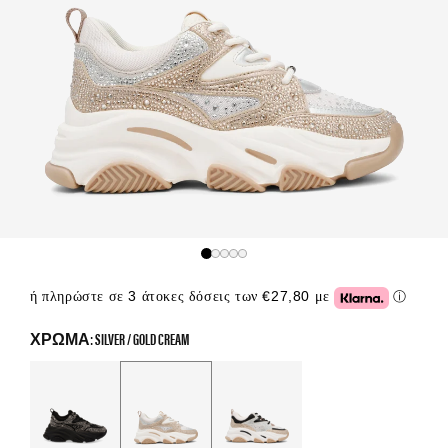
ή πληρώστε σε 3 άτοκες δόσεις των €27,80 με
ⓘ
Click or
ΧΡΏΜΑ: SILVER / GOLD CREAM
Color Options