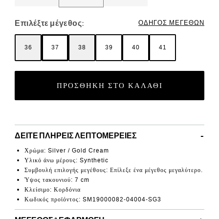
Επιλέξτε μέγεθος:
ΟΔΗΓΌΣ ΜΕΓΕΘΏΝ
36
37
38
39
40
41
ΠΡΟΣΘΉΚΗ ΣΤΟ ΚΑΛΆΘΙ
ΔΕΊΤΕ ΠΛΉΡΕΙΣ ΛΕΠΤΟΜΈΡΕΙΕΣ
Χρώμα: Silver / Gold Cream
Υλικό άνω μέρους: Synthetic
Συμβουλή επιλογής μεγέθους: Επίλεξε ένα μέγεθος μεγαλύτερο.
Ύψος τακουνιού: 7 cm
Κλείσιμο: Κορδόνια
Κωδικός προϊόντος: SM19000082-04004-SG3