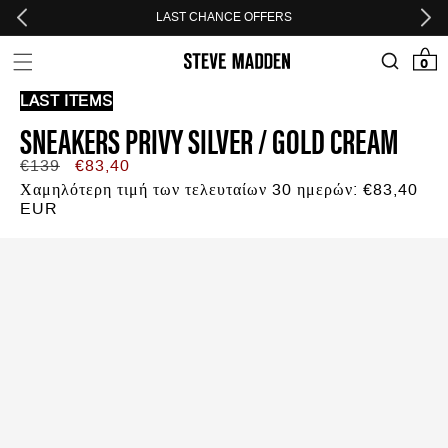
Skip to header
Skip to menu
Skip to content
Skip to footer
LAST CHANCE OFFERS
0 προϊόν
0
LAST ITEMS
SNEAKERS PRIVY SILVER / GOLD CREAM
Κανονική
Τιμή
€139
€83,40
τιμή
προσφοράς
Χαμηλότερη τιμή των τελευταίων 30 ημερών:
€83,40
EUR