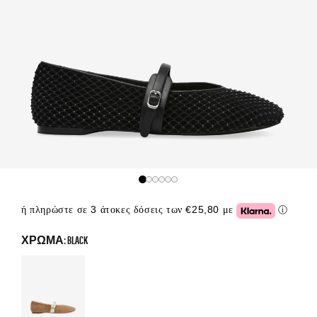
ή πληρώστε σε 3 άτοκες δόσεις των €25,80 με
ⓘ
Click or
ΧΡΏΜΑ: BLACK
Color Options