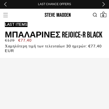
Skip to header
Skip to menu
Skip to content
Skip to footer
LAST CHANCE OFFERS
0 προϊόν
0
LAST ITEMS
ΜΠΑΛΑΡΊΝΕΣ REJOICE-R BLACK
Κανονική
Τιμή
€129
€77,40
τιμή
προσφοράς
Χαμηλότερη τιμή των τελευταίων 30 ημερών:
€77,40
EUR